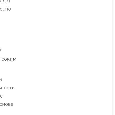
0 лет
е, но
й
высоким
и
ьности.
с
основе