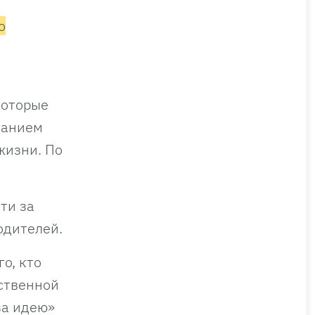
о
которые
танием
жизни. По
ти за
одителей.
о, кто
бственной
за идею»