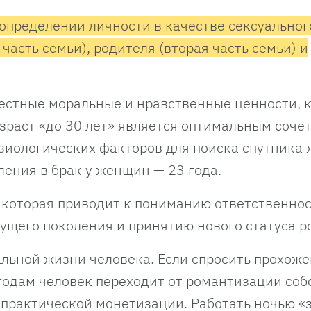
определении личности в качестве сексуальног
 часть семьи), родителя (вторая часть семьи) и
местные моральные и нравственные ценности, 
озраст «до 30 лет» является оптимальным соче
зиологических факторов для поиска спутника 
ления в брак у женщин — 23 года.
которая приводит к пониманию ответственнос
ущего поколения и принятию нового статуса р
льной жизни человека. Если спросить прохожег
0 годам человек переходит от романтизации со
практической монетизации. Работать ночью «