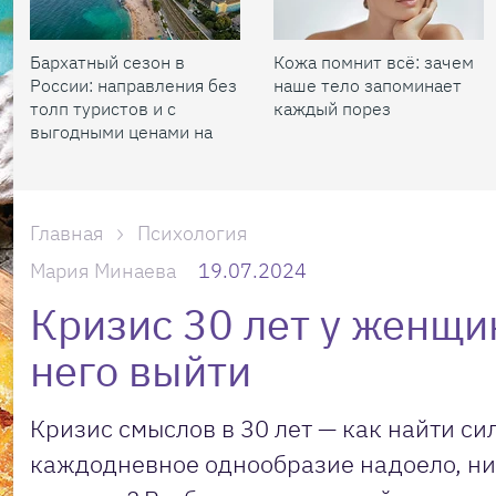
Бархатный сезон в
Кожа помнит всё: зачем
России: направления без
наше тело запоминает
толп туристов и с
каждый порез
выгодными ценами на
жилье
Главная
Психология
Мария Минаева
19.07.2024
Кризис 30 лет у женщин
него выйти
Кризис смыслов в 30 лет — как найти си
каждодневное однообразие надоело, нич