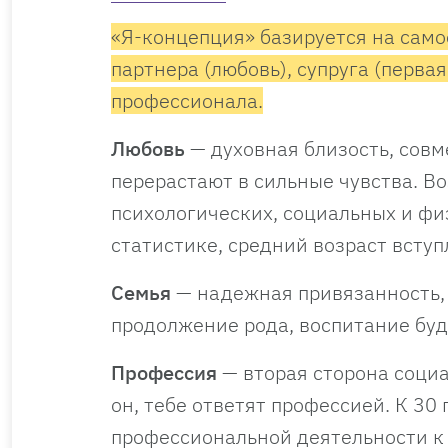
«Я-концепция» базируется на само
партнера (любовь), супруга (первая
профессионала.
Любовь
— духовная близость, сов
перерастают в сильные чувства. В
психологических, социальных и фи
статистике, средний возраст вступ
Семья
— надежная привязанность, 
продолжение рода, воспитание буд
Профессия
— вторая сторона социа
он, тебе ответят профессией. К 3
профессиональной деятельности к 