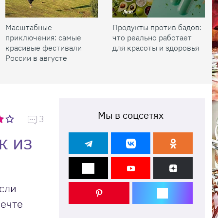
Масштабные
Продукты против бадов:
приключения: самые
что реально работает
красивые фестивали
для красоты и здоровья
России в августе
Мы в соцсетях
3
к из
если
мечте