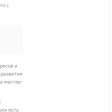
то с
ресов и
 развития
на мастер-
Я
шки есть