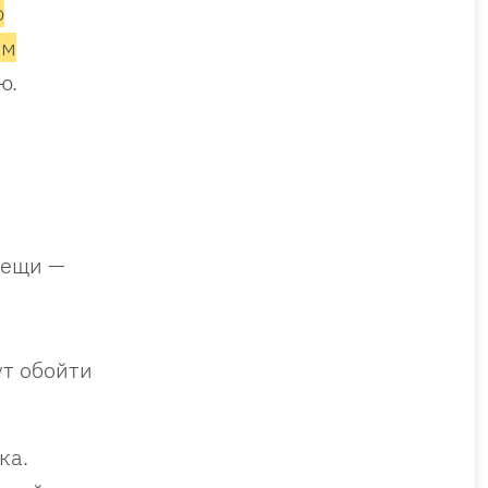
ю
ом
ю.
 вещи —
ут обойти
ка.