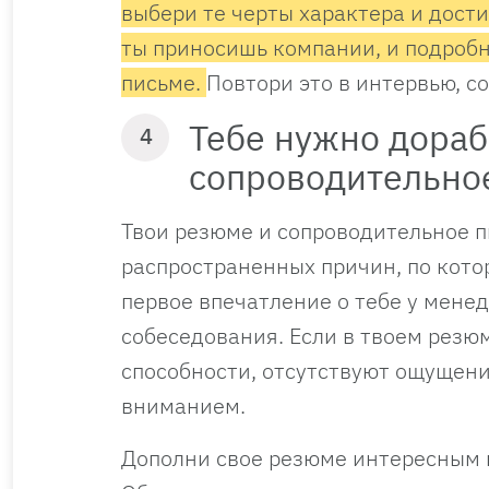
выбери те черты характера и дост
ты приносишь компании, и подробн
письме.
Повтори это в интервью, с
Тебе нужно дораб
4
сопроводительно
Твои резюме и сопроводительное п
распространенных причин, по кот
первое впечатление о тебе у мене
собеседования. Если в твоем резю
способности, отсутствуют ощущени
вниманием.
Дополни свое резюме интересным 