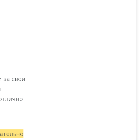
 за свои
ы
 отлично
ательно