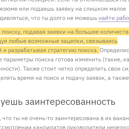
резюме или подаешь заявку на слишком малое
удивляться, что ты долго не можешь
найти рабо
 поиску, подавая заявки на большее количеств
дуя любые возможные зацепки, связываясь
 и разрабатывая стратегию поиска.
Определись
е параметры поиска готова изменить (такие, к
нности). Также стоит четко определить свои с
лять время на поиск и подачу заявок, а также
руешь заинтересованность
 что ты не очень-то заинтересована в их вакан
ассмотрении кандидатов руководители нередко