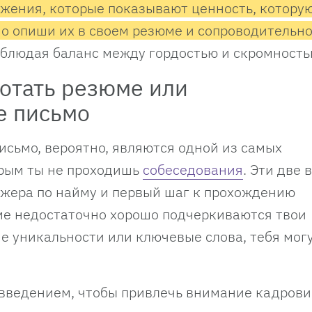
ижения, которые показывают ценность, котору
о опиши их в своем резюме и сопроводительн
облюдая баланс между гордостью и скромность
отать резюме или
е письмо
исьмо, вероятно, являются одной из самых
орым ты не проходишь
собеседования
. Эти две
джера по найму и первый шаг к прохождению
ме недостаточно хорошо подчеркиваются твои
е уникальности или ключевые слова, тебя мог
введением, чтобы привлечь внимание кадрови