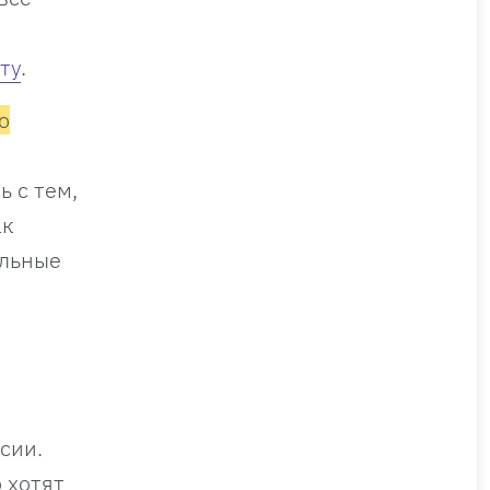
ту
.
о
 с тем,
ак
ильные
сии.
 хотят