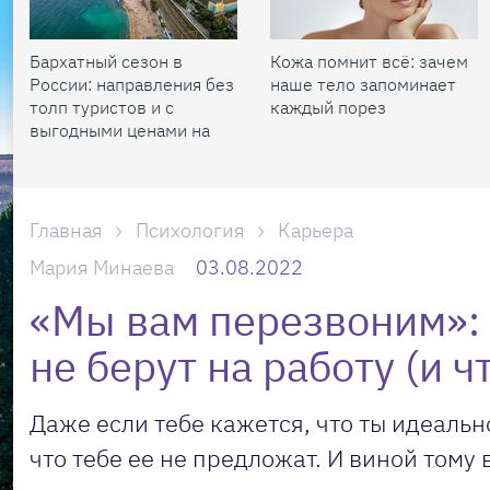
Бархатный сезон в
Кожа помнит всё: зачем
России: направления без
наше тело запоминает
толп туристов и с
каждый порез
выгодными ценами на
жилье
Главная
Психология
Карьера
Мария Минаева
03.08.2022
«Мы вам перезвоним»: 
не берут на работу (и ч
Даже если тебе кажется, что ты идеальн
что тебе ее не предложат. И виной тому 