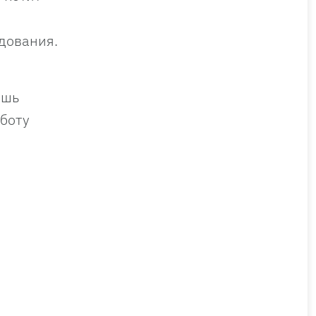
дования.
м
ешь
аботу