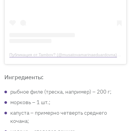
Публикация от Tambov? (@musatovamarinaeduardovna)
19 Май
Ингредиенты:
рыбное филе (треска, например) – 200 г;
морковь – 1 шт.;
капуста – примерно четверть среднего
кочана;