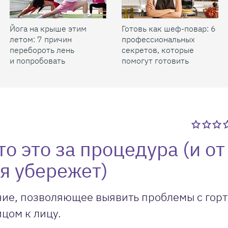
Йога на крыше этим
Готовь как шеф-повар: 6
летом: 7 причин
профессиональных
перебороть лень
секретов, которые
и попробовать
помогут готовить
быстрее и вкуснее
о это за процедура (и от
бя убережет)
ие, позволяющее выявить проблемы с горт
цом к лицу.