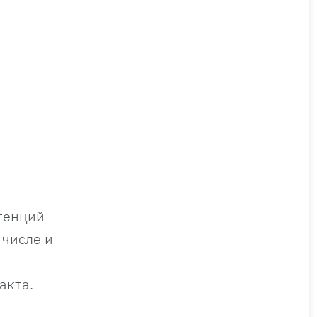
тенций
 числе и
акта.