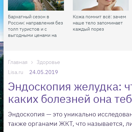
Бархатный сезон в
Кожа помнит всё: зачем
России: направления без
наше тело запоминает
толп туристов и с
каждый порез
выгодными ценами на
жилье
Главная
Здоровье
Lisa.ru
24.05.2019
Эндоскопия желудка: чт
каких болезней она те
Эндоскопия — это уникально исследован
также органами ЖКТ, что называется, ли