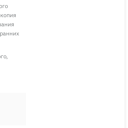
ого
скопия
вания
 ранних
го,