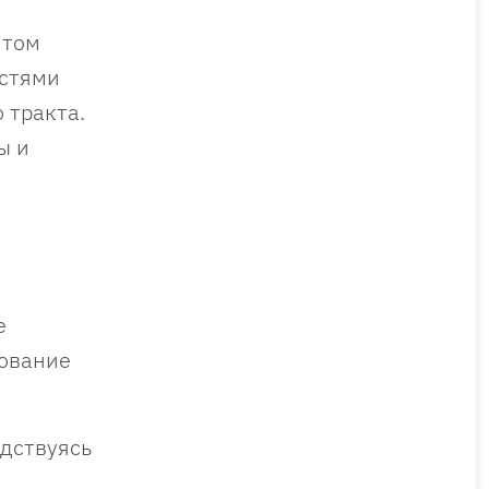
 том
остями
 тракта.
ы и
е
ование
одствуясь