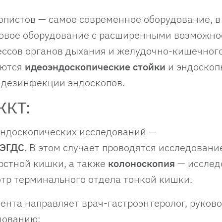
опистов — самое современное оборудование, в
ковое оборудование с расширенными возможн
ссов органов дыхания и желудочно-кишечного
уются
идеоэндоскопические стойки
и эндоскоп
 дезинфекции эндоскопов.
ЖКТ:
эндоскопических исследований —
ЭГДС
. В этом случает проводятся исследовани
рстной кишки, а также
колоноскопия
— исслед
отр терминального отдела тонкой кишки.
иента направляет врач-гастроэнтеролог, руков
дованию: