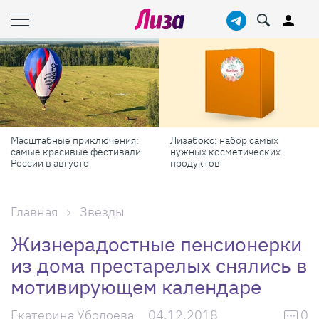
Кожа помнит всё: зачем
Йога на крыше этим летом:
наше тело запоминает
7 причин перебороть лень
каждый порез
и попробовать
Главная
Звезды
Жизнерадостные пенсионерки
из дома престарелых снялись в
мотивирующем календаре
Екатерина Убодоева
04.12.2018
0