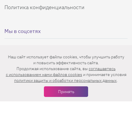
Политика конфиденциальности
Мы в соцсетях
Наш сайт использует файлы cookies, чтобы улучшить работу
и повысить эффективность сайта.
Еженедельная рассылка с лучшими статьями
Продолжая использование сайта, вы
соглашаетесь
c использованием нами файлов cookies
и принимаете условия
политики защиты и обработки персональных данных
.
Принять
Нажимая на кнопку «Подписаться», вы принимаете условия
пользовательского соглашения
,
политики конфиденциальности
и
правила рассылок
.