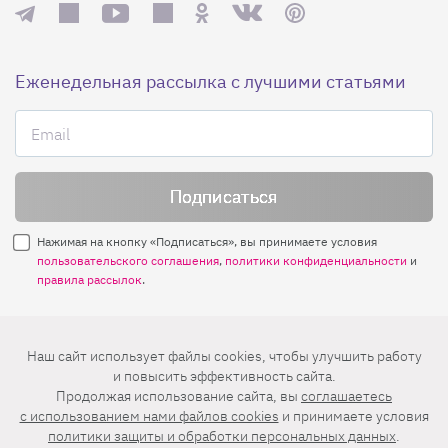
Еженедельная рассылка с лучшими статьями
Нажимая на кнопку «Подписаться», вы принимаете условия
пользовательского соглашения
,
политики конфиденциальности
и
правила рассылок
.
Нашли ошибку? Выделите ее и нажмите
Наш сайт использует файлы cookies, чтобы улучшить работу
Ctrl+Enter
и повысить эффективность сайта.
Продолжая использование сайта, вы
соглашаетесь
© 2026 АО «БКМ», ОГРН 1027739494584, ИНН 7705056238
c использованием нами файлов cookies
и принимаете условия
127018, Москва, ул. Полковая, д. 3, стр. 4, помещение I, комн. 23
политики защиты и обработки персональных данных
.
16+