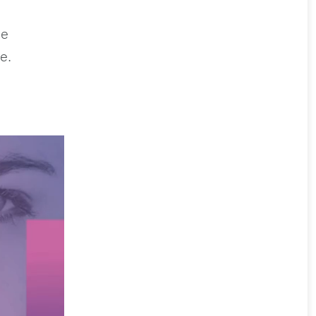
ие
е.