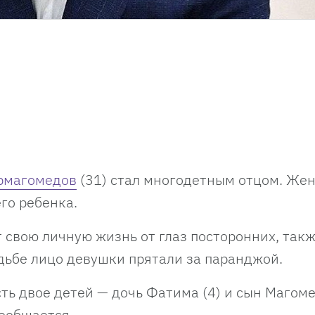
рмагомедов
(31) стал многодетным отцом. Же
го ребенка.
свою личную жизнь от глаз посторонних, такж
дьбе лицо девушки прятали за паранджой.
сть двое детей — дочь Фатима (4) и сын Магоме
сообщается.