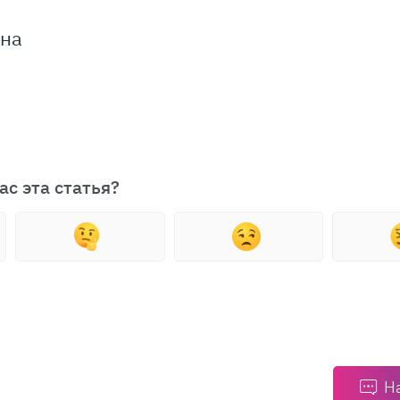
ина
ас эта статья?
Н