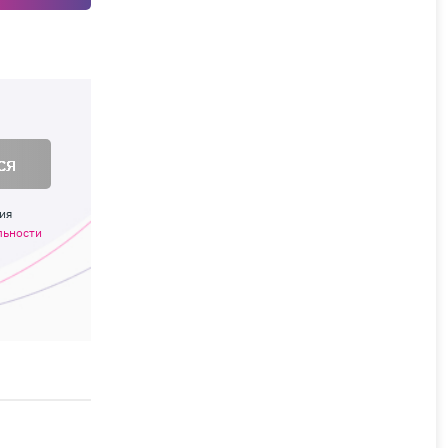
ся
ия
льности