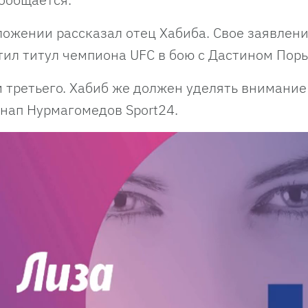
оложении рассказал отец Хабиба. Свое заявлен
тил титул чемпиона UFC в бою с Дастином Порь
м третьего. Хабиб же должен уделять внимание
анап Нурмагомедов Sport24.