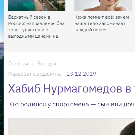
Бархатный сезон в
Кожа помнит всё: зачем
России: направления без
наше тело запоминает
толп туристов и с
каждый порез
выгодными ценами на
жилье
Главная
Звезды
Махаббат Сердалина
23.12.2019
Хабиб Нурмагомедов в 
Кто родился у спортсмена — сын или доч