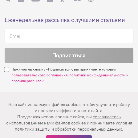
Еженедельная рассылка с лучшими статьями
Нажимая на кнопку «Подписаться», вы принимаете условия
пользовательского соглашения
,
политики конфиденциальности
и
правила рассылок
.
Нашли ошибку? Выделите ее и нажмите
Наш сайт использует файлы cookies, чтобы улучшить работу
Ctrl+Enter
и повысить эффективность сайта.
Продолжая использование сайта, вы
соглашаетесь
© 2026 АО «БКМ», ОГРН 1027739494584, ИНН 7705056238
c использованием нами файлов cookies
и принимаете условия
127018, Москва, ул. Полковая, д. 3, стр. 4, помещение I, комн. 23
политики защиты и обработки персональных данных
.
16+
Дизайн сайта —
Студия Евгения и Ольги Апрель