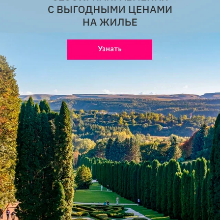
Мы в соцсетях и на видеоплатформах
Телеграм
ВКонтакте
Одноклассники
Rutube
YouTube
Дзен
Pinterest
Max
Рекомендуем
Домашние заготовки от
«Лизы»