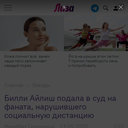
8
Йога на крыше этим летом:
Готовь как шеф-повар: 6
7 причин перебороть лень
профессиональных
и попробовать
секретов, которые помогут
готовить быстрее и вкуснее
Главная
Звезды
Билли Айлиш подала в суд на
фаната, нарушившего
социальную дистанцию
Махаббат Сердалина
13.05.2020
0