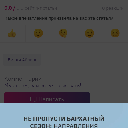
0,0 /
5,0 рейтинг статьи
0 реакций
Какое впечатление произвела на вас эта статья?
Билли Айлиш
Комментарии
Мы знаем, вам есть что сказать!
Написать
Поделиться ссылкой