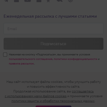
Еженедельная рассылка с лучшими статьями
Нажимая на кнопку «Подписаться», вы принимаете условия
пользовательского соглашения
,
политики конфиденциальности
и
правила рассылок
.
Нашли ошибку? Выделите ее и нажмите
Наш сайт использует файлы cookies, чтобы улучшить работу
Ctrl+Enter
и повысить эффективность сайта.
Продолжая использование сайта, вы
соглашаетесь
© 2026 АО «БКМ», ОГРН 1027739494584, ИНН 7705056238
c использованием нами файлов cookies
и принимаете условия
127018, Москва, ул. Полковая, д. 3, стр. 4, помещение I, комн. 23
политики защиты и обработки персональных данных
.
16+
Дизайн сайта —
Студия Евгения и Ольги Апрель