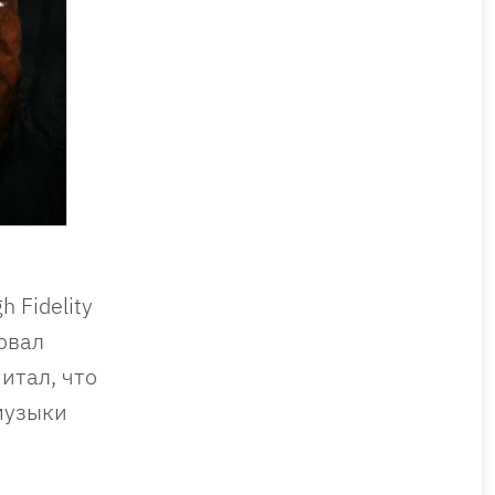
 Fidelity
овал
итал, что
музыки