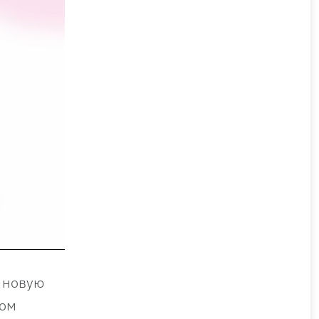
 новую
том