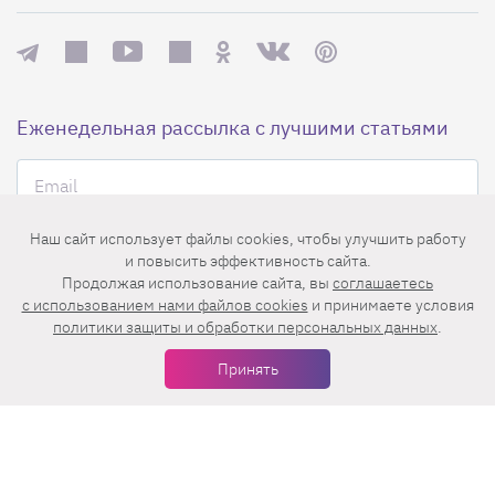
Еженедельная рассылка с лучшими статьями
Наш сайт использует файлы cookies, чтобы улучшить работу
и повысить эффективность сайта.
Продолжая использование сайта, вы
соглашаетесь
c использованием нами файлов cookies
и принимаете условия
Нажимая на кнопку «Подписаться», вы принимаете условия
пользовательского соглашения
,
политики конфиденциальности
и
политики защиты и обработки персональных данных
.
правила рассылок
.
Принять
Нашли ошибку? Выделите ее и нажмите
Ctrl+Enter
© 2026 АО «БКМ», ОГРН 1027739494584, ИНН 7705056238