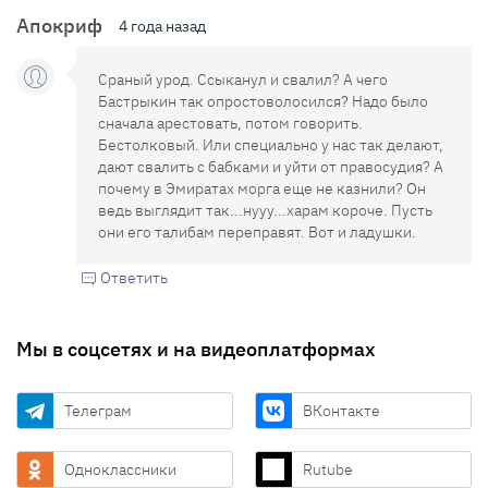
Апокриф
4 года назад
Сраный урод. Ссыканул и свалил? А чего
Бастрыкин так опростоволосился? Надо было
сначала арестовать, потом говорить.
Бестолковый. Или специально у нас так делают,
дают свалить с бабками и уйти от правосудия? А
почему в Эмиратах морга еще не казнили? Он
ведь выглядит так...нууу...харам короче. Пусть
они его талибам переправят. Вот и ладушки.
Ответить
Мы в соцсетях и на видеоплатформах
Телеграм
ВКонтакте
Одноклассники
Rutube