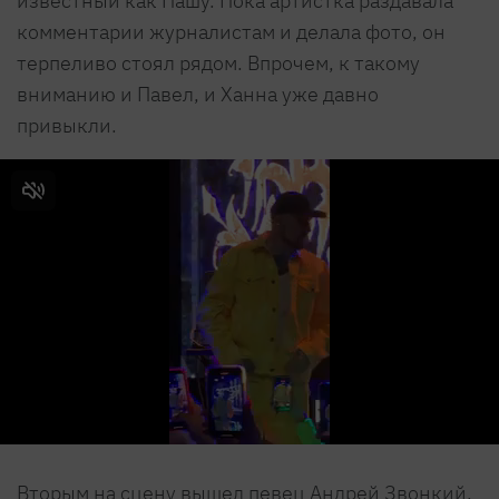
известный как Пашу. Пока артистка раздавала
комментарии журналистам и делала фото, он
терпеливо стоял рядом. Впрочем, к такому
вниманию и Павел, и Ханна уже давно
привыкли.
Вторым на сцену вышел певец Андрей Звонкий,