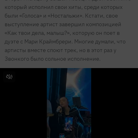
который исполнил свои хиты, среди которых
были «Голоса» и «Ностальжи». Кстати, свое
выступление артист завершил композицией
«Как твои дела, малыш?», которую он поет в
дуэте с Мари Краймбрери. Многие думали, что
артисты вместе споют трек, но в этот раз у
Звонкого было сольное исполнение.