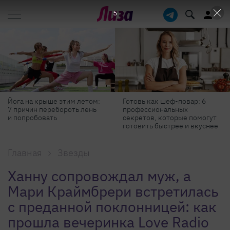
3
Готовь как шеф-повар: 6
Масштабные приключения:
профессиональных
самые красивые фестивали
секретов, которые помогут
России в августе
готовить быстрее и вкуснее
Главная
Звезды
Ханну сопровождал муж, а
Мари Краймбрери встретилась
с преданной поклонницей: как
прошла вечеринка Love Radio