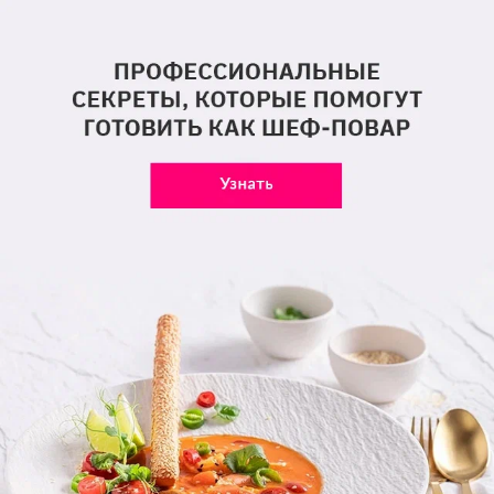
исполнительницы, которая подарила ей куртку
ручной работы. Краймбрери призналась, что
девушка постоянно присылает ей подобные
подарки по почте, но именно в этот день они
впервые встретились. И Мари, и поклонница
были рады этому долгожданному личному
знакомству.
Серия летних звездных вечеринок
продолжается. Каждую пятницу известные и
популярные исполнители будут петь и танцевать
вместе со зрителями до самого утра. Уже в эту
пятницу, 22 июля, зажигательными
выступлениями публику порадуют Дима Билан,
группа «Пицца», Севиль, солистка группы
Artik&Asti, и Konfuz.