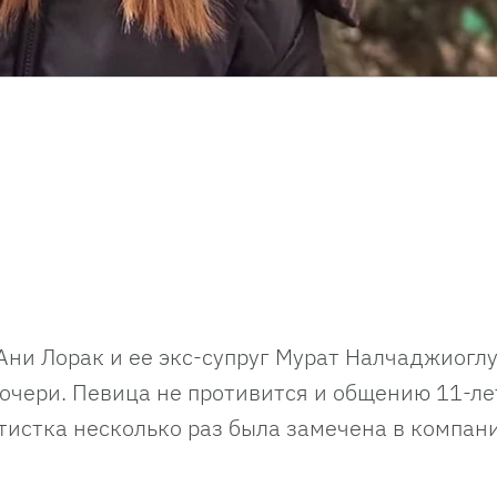
Ани Лорак и ее экс-супруг Мурат Налчаджиоглу
очери. Певица не противится и общению 11-л
ртистка несколько раз была замечена в компан