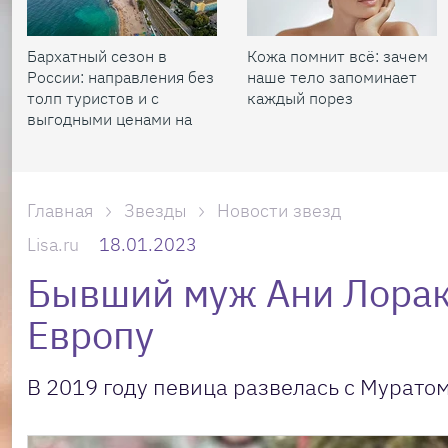
Бархатный сезон в
Кожа помнит всё: зачем
России: направления без
наше тело запоминает
толп туристов и с
каждый порез
выгодными ценами на
жилье
Главная
Звезды
Новости звезд
Lisa.ru
18.01.2023
Бывший муж Ани Лорак 
Европу
В 2019 году певица развелась с Мурато