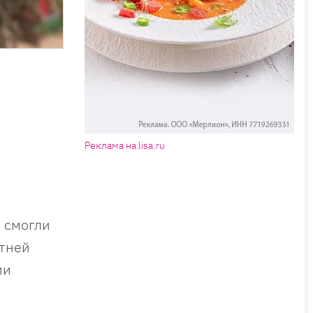
Реклама на lisa.ru
 смогли
етней
ии