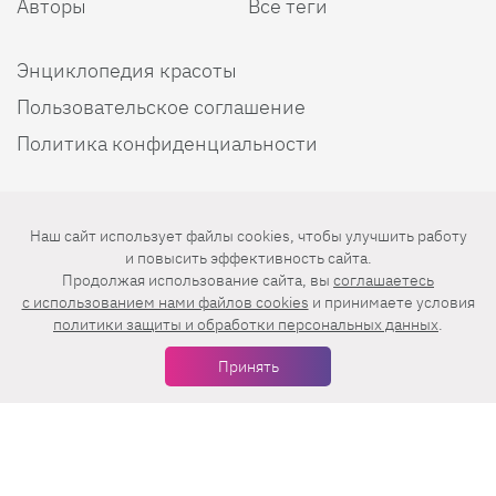
Авторы
Все теги
Энциклопедия красоты
Пользовательское соглашение
Политика конфиденциальности
Мы в соцсетях
Наш сайт использует файлы cookies, чтобы улучшить работу
и повысить эффективность сайта.
Продолжая использование сайта, вы
соглашаетесь
c использованием нами файлов cookies
и принимаете условия
политики защиты и обработки персональных данных
.
Принять
Еженедельная рассылка с лучшими статьями