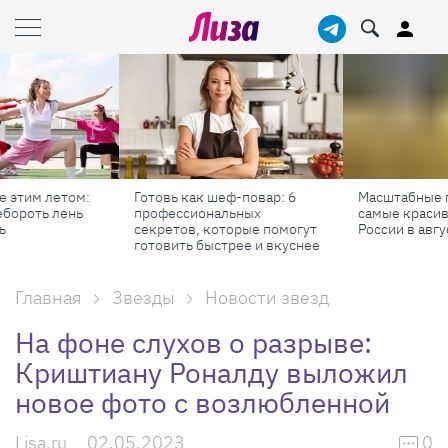
Готовь как шеф-повар: 6
Масштабные приключения:
профессиональных
самые красивые фестивали
секретов, которые помогут
России в августе
готовить быстрее и вкуснее
Главная
Звезды
Новости звезд
На фоне слухов о разрыве:
Криштиану Роналду выложил
новое фото с возлюбленной
Lisa.ru
02.05.2023
0