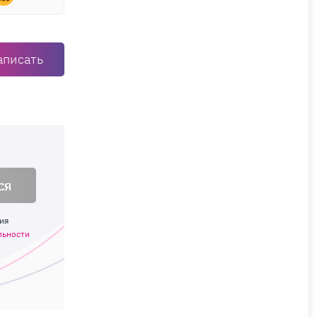
аписать
ся
ия
льности