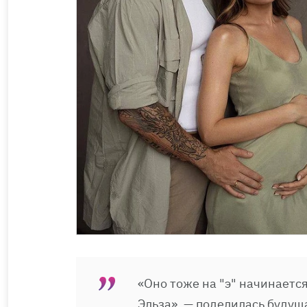
«Оно тоже на "э" начинается.
Эльза», — поделилась будущ