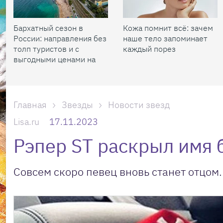
Бархатный сезон в
Кожа помнит всё: зачем
России: направления без
наше тело запоминает
толп туристов и с
каждый порез
выгодными ценами на
жилье
Главная
Звезды
Новости звезд
Lisa.ru
17.11.2023
Рэпер ST раскрыл имя 
Совсем скоро певец вновь станет отцом.