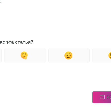
о
ас эта статья?
Н