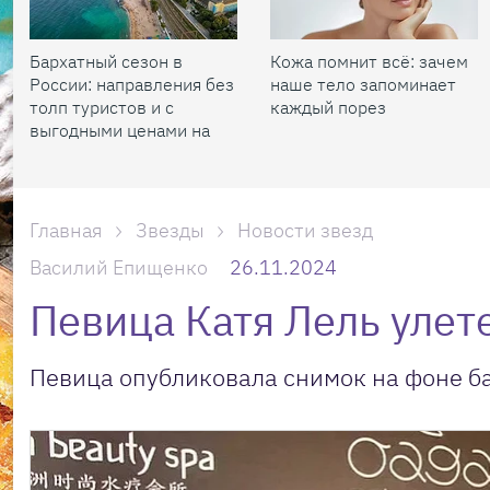
Бархатный сезон в
Кожа помнит всё: зачем
России: направления без
наше тело запоминает
толп туристов и с
каждый порез
выгодными ценами на
жилье
Главная
Звезды
Новости звезд
Василий Епищенко
26.11.2024
Певица Катя Лель улет
Певица опубликовала снимок на фоне б