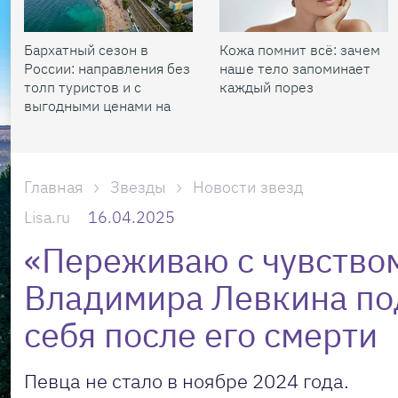
Бархатный сезон в
Кожа помнит всё: зачем
России: направления без
наше тело запоминает
толп туристов и с
каждый порез
выгодными ценами на
жилье
Главная
Звезды
Новости звезд
Lisa.ru
16.04.2025
«Переживаю с чувство
Владимира Левкина под
себя после его смерти
Певца не стало в ноябре 2024 года.