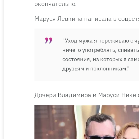
окончательно.
Маруся Левкина написала в соцсет
"Уход мужа я переживаю с чу
ничего употреблять, спивать
состояния, из которых я сам
друзьям и поклонникам."
Дочери Владимира и Маруси Нике с