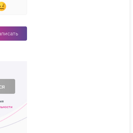
аписать
ся
ия
льности