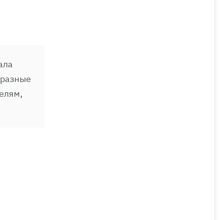
ала
 разные
телям,