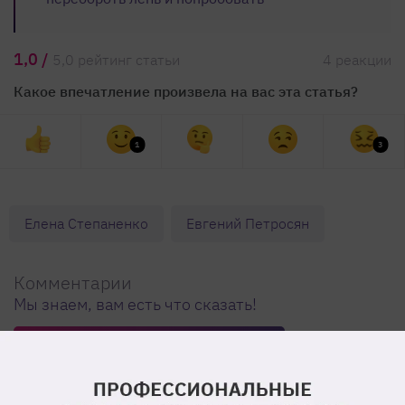
1,0 /
5,0 рейтинг статьи
4 реакции
Какое впечатление произвела на вас эта статья?
1
3
Елена Степаненко
Евгений Петросян
Комментарии
Мы знаем, вам есть что сказать!
Написать