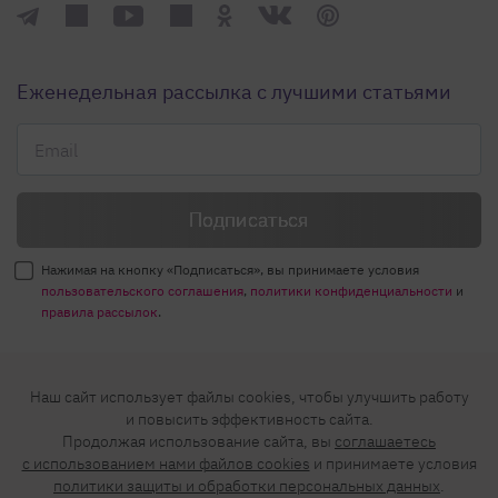
Еженедельная рассылка с лучшими статьями
Нажимая на кнопку «Подписаться», вы принимаете условия
пользовательского соглашения
,
политики конфиденциальности
и
правила рассылок
.
Нашли ошибку? Выделите ее и нажмите
Наш сайт использует файлы cookies, чтобы улучшить работу
Ctrl+Enter
и повысить эффективность сайта.
Продолжая использование сайта, вы
соглашаетесь
© 2026 АО «БКМ», ОГРН 1027739494584, ИНН 7705056238
c использованием нами файлов cookies
и принимаете условия
127018, Москва, ул. Полковая, д. 3, стр. 4, помещение I, комн. 23
политики защиты и обработки персональных данных
.
16+