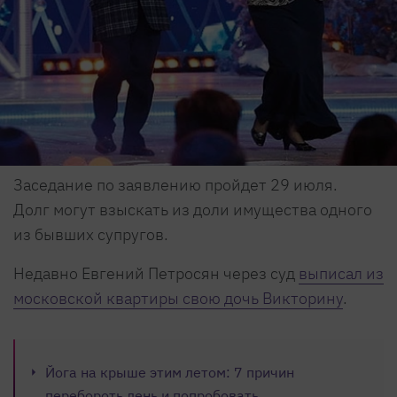
Заседание по заявлению пройдет 29 июля.
Долг могут взыскать из доли имущества одного
из бывших супругов.
Недавно Евгений Петросян через суд
выписал из
московской квартиры свою дочь Викторину
.
Йога на крыше этим летом: 7 причин
перебороть лень и попробовать