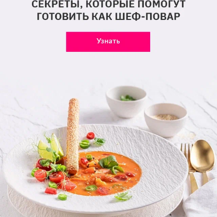
Поделиться ссылкой
Мы в соцсетях и на видеоплатформах
Телеграм
ВКонтакте
Одноклассники
Rutube
YouTube
Дзен
Pinterest
Max
Рекомендуем
Домашние заготовки от
«Лизы»