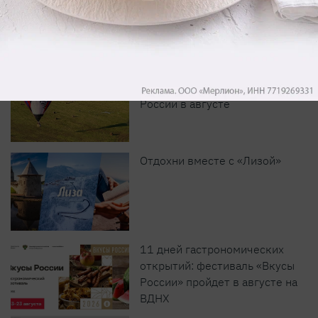
Масштабные приключения:
самые красивые фестивали
России в августе
Отдохни вместе с «Лизой»
11 дней гастрономических
открытий: фестиваль «Вкусы
России» пройдет в августе на
ВДНХ