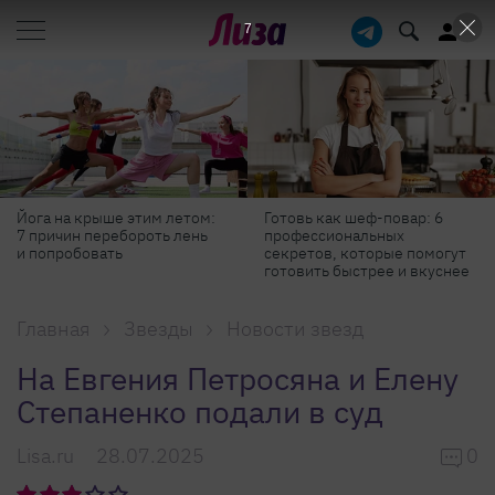
7
Йога на крыше этим летом:
Готовь как шеф-повар: 6
7 причин перебороть лень
профессиональных
и попробовать
секретов, которые помогут
готовить быстрее и вкуснее
Главная
Звезды
Новости звезд
На Евгения Петросяна и Елену
Степаненко подали в суд
Lisa.ru
28.07.2025
0