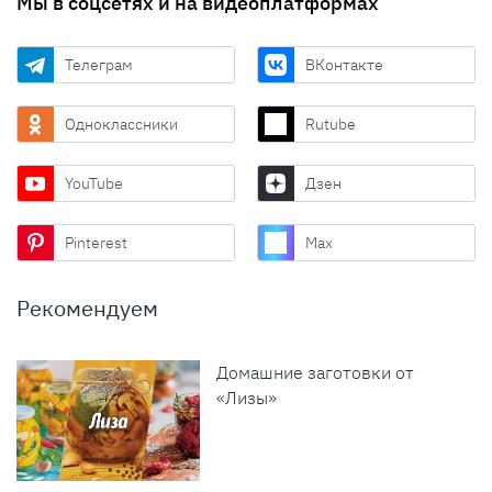
Мы в соцсетях и на видеоплатформах
Телеграм
ВКонтакте
Одноклассники
Rutube
YouTube
Дзен
Pinterest
Max
Рекомендуем
Домашние заготовки от
«Лизы»