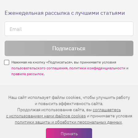
Еженедельная рассылка с лучшими статьями
Нажимая на кнопку «Подписаться», вы принимаете условия
пользовательского соглашения
,
политики конфиденциальности
и
правила рассылок
.
Нашли ошибку? Выделите ее и нажмите
Наш сайт использует файлы cookies, чтобы улучшить работу
Ctrl+Enter
и повысить эффективность сайта.
Продолжая использование сайта, вы
соглашаетесь
© 2026 АО «БКМ», ОГРН 1027739494584, ИНН 7705056238
c использованием нами файлов cookies
и принимаете условия
127018, Москва, ул. Полковая, д. 3, стр. 4, помещение I, комн. 23
политики защиты и обработки персональных данных
.
16+
Дизайн сайта —
Студия Евгения и Ольги Апрель
Принять
Иконки в меню —
flaticon