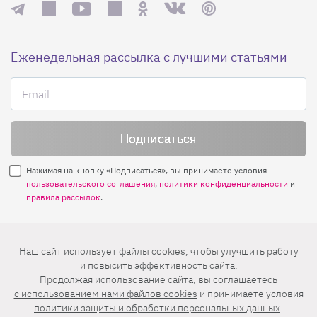
Еженедельная рассылка с лучшими статьями
Нажимая на кнопку «Подписаться», вы принимаете условия
пользовательского соглашения
,
политики конфиденциальности
и
правила рассылок
.
Нашли ошибку? Выделите ее и нажмите
Наш сайт использует файлы cookies, чтобы улучшить работу
Ctrl+Enter
и повысить эффективность сайта.
Продолжая использование сайта, вы
соглашаетесь
© 2026 АО «БКМ», ОГРН 1027739494584, ИНН 7705056238
c использованием нами файлов cookies
и принимаете условия
127018, Москва, ул. Полковая, д. 3, стр. 4, помещение I, комн. 23
политики защиты и обработки персональных данных
.
16+