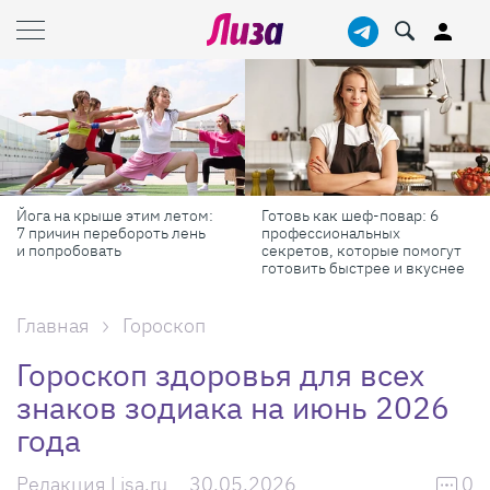
Готовь как шеф-повар: 6
Масштабные приключения:
профессиональных
самые красивые фестивали
секретов, которые помогут
России в августе
готовить быстрее и вкуснее
Главная
Гороскоп
Гороскоп здоровья для всех
знаков зодиака на июнь 2026
года
Редакция Lisa.ru
30.05.2026
0