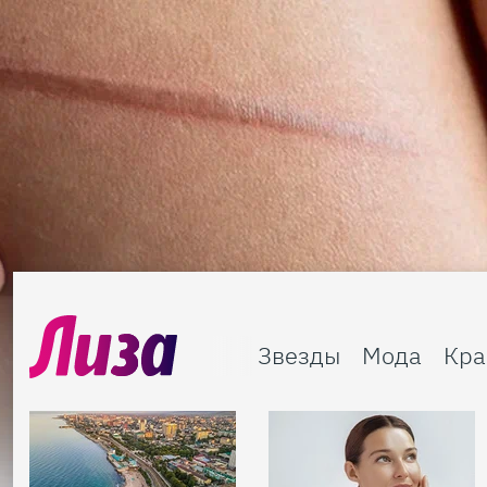
Звезды
Мода
Кра
«Цвет Тиффани»: почему аквамариновый цвет стал хитом лета 2026 и с чем его сочетать
Ко дню рождения Янины Студилиной: 10 лучших ролей актрисы и факты из жизни, которые тебя удивят
7 лучших рецептов зефира в домашних условиях
Что будет, если съесть сырое мясо: 7 возможных последствий для организма
Бархатный сезон в России: направления без толп туристов и с выгодными ценами на жилье
Как выбрать хорошие беспроводные наушники: шумоподавление и другие важные функции
Участвуй в новом конкурсе от «Лизы»!
Кожа помнит всё: зачем наше тело запоминает каждый порез
«Осторожно, злая я»: как хронический недосып влияет на эмоциональный фон женщины
23 подвижные игры зимой на свежем воздухе
Шопинг в июле — идеи, которые хочется забрать с собой
Венера в Весах с 6 августа: особенности транзита и что он принесет разным знакам зодиака
С чем носить брюки багги: 30+ актуальных образов на каждый день
Тайная личная жизнь Джареда Лето: слухи о домогательствах и новые судебные иски от женщин
Как приготовить замороженную картошку фри дома: 5 разных способов
Как кофе влияет на сосуды и сердце — правда о бодрости, которую стоит знать
Масштабные приключения: самые красивые фестивали России в августе
Как выбрать смартфон для ребенка: надежность и другие важные критерии
Поделись любимым способом украшения яиц на Пасху в нашем конкурсе
«Билет в лето»: новый «Лизабокс»
Как наладить отношения с мамой, не жертвуя своими границами
Московские школьники получат тетради с памятками от нейросети Алисы
Как стирать постельное белье в стиральной машинке: режимы и советы
Гороскоп здоровья для всех знаков зодиака на август 2026 года