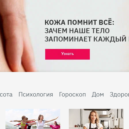
сота
Психология
Гороскоп
Дом
Здоро
Бумажные украшения и стразы: как стилизовать необычные модные аксессуары лета-2026
Примерный семьянин в жизни и секс-символ в кино: противоречивые грани личности Джейсона Момоа
Закуски к пиву в домашних условиях: 10 рецептов самых вкусных снеков
Здоровье без обмана: развенчиваем 5 популярных мифов
Что делать, если самолет задержали: пошаговый план и как получить компенсацию
Незаменимый помощник: 6 полезных функций робота-пылесоса
Конкурс «Веселая Масленица»
Почему кожа вокруг глаз стареет быстрее: причины темных кругов, отеков и морщин
Почему психологи советуют взрослым чаще делать бессмысленные, но приятные вещи
Как красиво назвать дочь: красивые имена для девочки в 2026 году
Ним: что это такое, польза и вред растения для здоровья
Гороскоп для всех знаков зодиака с 3 по 9 августа
С чем носить брюки-алладины: 50 вариантов самых трендовых сочетаний
Цвет недели — черный: топ образов российских звезд от классики до экстравагантности
Как жарить замороженные пельмени на сковороде: 10 оригинальных способов
Польза яблочного уксуса для здоровья и красоты
Безвизовые страны для россиян в 2026-м: 48 направлений, куда можно поехать спонтанно
Как выбрать идеальный робот-пылесос: 3 параметра отбора
50 оттенков розового: новый конкурс в нашем telegram-канале
Можно и без уколов: как накрасить губы, чтобы они казались пухлыми
Синдром отсроченной жизни: почему мы вечно откладываем хорошее на потом
Как семейные традиции помогают наладить общение с детьми
Летний шопинг — идеи, которые хочется забрать с собой
Лунный календарь стрижек на август 2026: благоприятные и неудачные дни