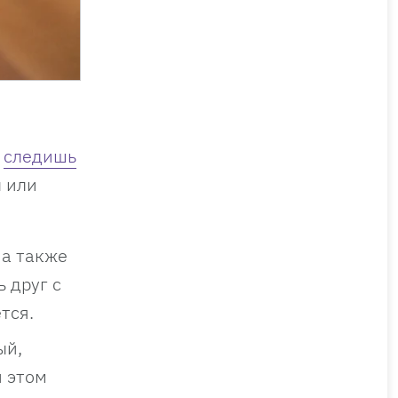
о
следишь
ы или
 а также
 друг с
тся.
ый,
и этом