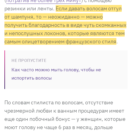
(
потратив не более трех минут
) с помощью
резинки или ленты.
Если давать волосам отгул
от шампуня, то — неожиданно — можно
получить благодарность в виде чуть скомканных
и непослушных локонов, которые являются тем
самым олицетворением французского стиля
.
НЕ ПРОПУСТИТЕ
Как часто можно мыть голову, чтобы не
испортить волосы
По словам стилиста по волосам, отсутствие
чрезмерной любви к ванным процедурам имеет
еще один побочный бонус — у женщин, которые
моют голову не чаще 6 раз в месяц, дольше