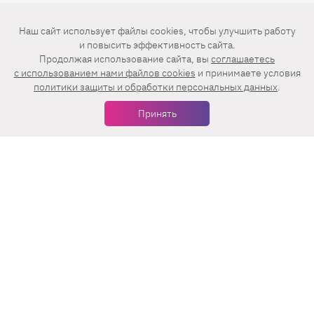
Мы в соцсетях
Наш сайт использует файлы cookies, чтобы улучшить работу
и повысить эффективность сайта.
Продолжая использование сайта, вы
соглашаетесь
c использованием нами файлов cookies
и принимаете условия
политики защиты и обработки персональных данных
.
Еженедельная рассылка с лучшими статьями
Принять
Нажимая на кнопку «Подписаться», вы принимаете условия
пользовательского соглашения
,
политики конфиденциальности
и
правила рассылок
.
Нашли ошибку? Выделите ее и нажмите
Ctrl+Enter