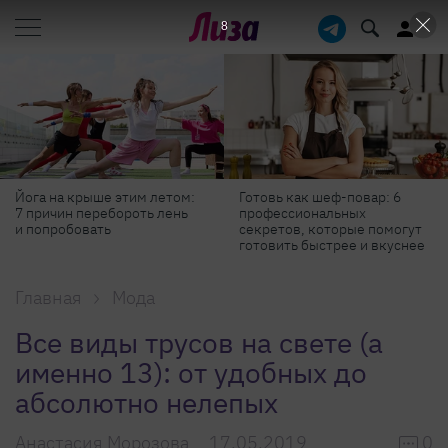
6
Йога на крыше этим летом:
Готовь как шеф-повар: 6
7 причин перебороть лень
профессиональных
и попробовать
секретов, которые помогут
готовить быстрее и вкуснее
Главная
Мода
Все виды трусов на свете (а
именно 13): от удобных до
абсолютно нелепых
Анастасия Морозова
17.05.2019
0