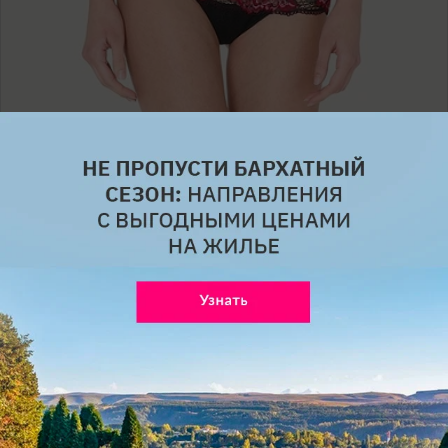
Источник: архив пресс-служб
Тем, кто хочет увеличить бедра, подойдут трусы-
кюлот. Они визуально делают ягодицы больше и
женственнее.
Танга
8