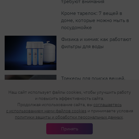
требуют внимания
Кроме тарелок: 7 вещей в
доме, которые можно мыть в
посудомойке
Физика и химия: как работают
фильтры для воды
Трекеры для поиска вещей,
людей и домашних питомцев:
топ-6 лучших
Наш сайт использует файлы cookies, чтобы улучшить работу
и повысить эффективность сайта.
Продолжая использование сайта, вы
соглашаетесь
c использованием нами файлов cookies
и принимаете условия
политики защиты и обработки персональных данных
.
Что посадить у забора? 8
красивых и неприхотливых
Принять
растений