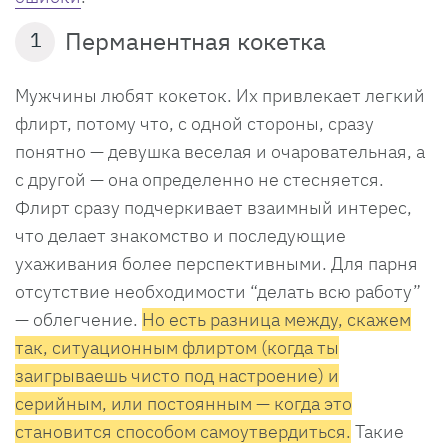
Перманентная кокетка
1
Мужчины любят кокеток. Их привлекает легкий
флирт, потому что, с одной стороны, сразу
понятно — девушка веселая и очаровательная, а
с другой — она определенно не стесняется.
Флирт сразу подчеркивает взаимный интерес,
что делает знакомство и последующие
ухаживания более перспективными. Для парня
отсутствие необходимости “делать всю работу”
— облегчение.
Но есть разница между, скажем
так, ситуационным флиртом (когда ты
заигрываешь чисто под настроение) и
серийным, или постоянным — когда это
становится способом самоутвердиться.
Такие