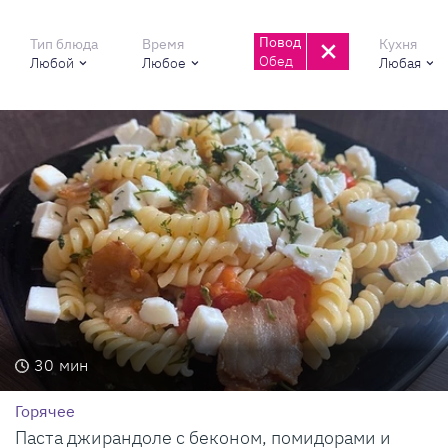
Повод
Тип блюда
Время
Кухня
Обед
Любой
Любое
Любая
30
мин
Горячее
Паста джирандоле с беконом, помидорами и