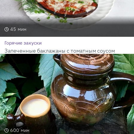
45
мин
Горячие закуски
Запеченные баклажаны с томатным соусом
600
мин