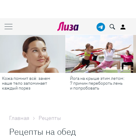
Йога на крыше этим летом:
Готовь как шеф-повар: 6
7 причин перебороть лень
профессиональных
и попробовать
секретов, которые помогут
готовить быстрее и вкуснее
Главная
Рецепты
Рецепты на обед