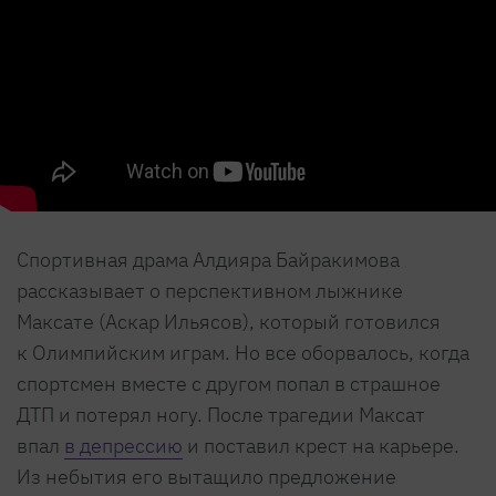
Спортивная драма Алдияра Байракимова
рассказывает о перспективном лыжнике
Максате (Аскар Ильясов), который готовился
к Олимпийским играм. Но все оборвалось, когда
спортсмен вместе с другом попал в страшное
ДТП и потерял ногу. После трагедии Максат
впал
в депрессию
и поставил крест на карьере.
Из небытия его вытащило предложение