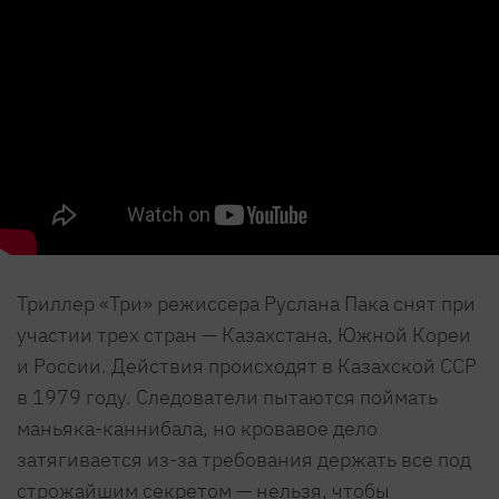
Триллер «Три» режиссера Руслана Пака снят при
участии трех стран — Казахстана, Южной Кореи
и России. Действия происходят в Казахской ССР
в 1979 году. Следователи пытаются поймать
маньяка-каннибала, но кровавое дело
затягивается из-за требования держать все под
строжайшим секретом — нельзя, чтобы