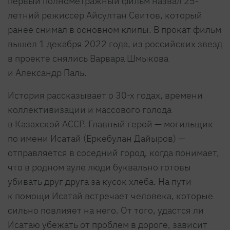
первый полнометражный фильм назвал 25-
летний режиссер Айсултан Сеитов, который
ранее снимал в основном клипы. В прокат фильм
вышел 1 декабря 2022 года, из российских звезд
в проекте снялись Варвара Шмыкова
и Александр Паль.
История рассказывает о 30-х годах, времени
коллективизации и массового голода
в Казахской АССР. Главный герой — могильщик
по имени Исатай (Еркебулан Дайыров) —
отправляется в соседний город, когда понимает,
что в родном ауле люди буквально готовы
убивать друг друга за кусок хлеба. На пути
к помощи Исатай встречает человека, которые
сильно повлияет на него. От того, удастся ли
Исатаю убежать от проблем в дороге, зависит