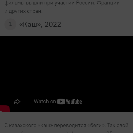
фильмы вышли при участии России, Франции
и других стран.
«Каш», 2022
1
С казахского «каш» переводится «беги». Так свой