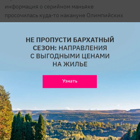
информация о серийном маньяке
просочилась куда-то накануне Олимпийских
игр.
История основана на реальных событиях.
Прототипом маньяка стал серийный убийца-
каннибал Николай Джумангалиев, также
известный как Железный клык. В 79-м году он
убил и съел минимум 10 женщин, жительниц
Алматинской области. После поимки его
признали невменяемым и заключили в
психиатрическую клинику, откуда он сбежал в
1989 году. Поиски беглеца длились два года. В
1991-м его снова поймали, в настоящее время
Джумангалиев находится в тюрьме.
«Дос-Мукасан», 2021
5