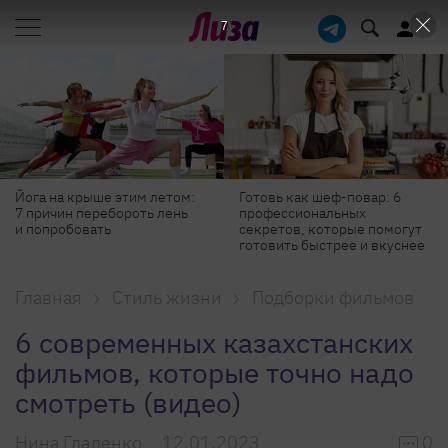
6
Йога на крыше этим летом:
Готовь как шеф-повар: 6
7 причин перебороть лень
профессиональных
и попробовать
секретов, которые помогут
готовить быстрее и вкуснее
Главная
Стиль жизни
Подборки фильмов
6 современных казахстанских
фильмов, которые точно надо
смотреть (видео)
Нина Гладенко
12.01.2023
0