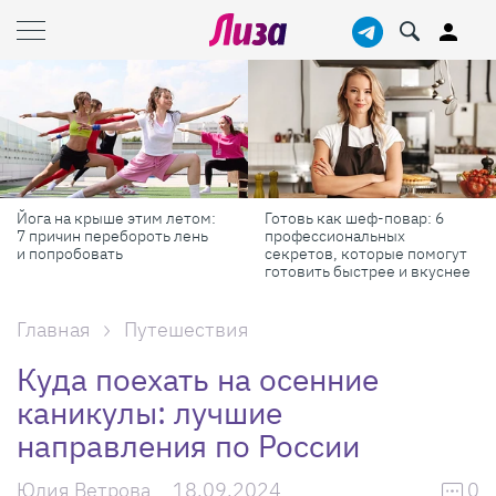
Готовь как шеф-повар: 6
Масштабные приключения:
профессиональных
самые красивые фестивали
секретов, которые помогут
России в августе
готовить быстрее и вкуснее
Главная
Путешествия
Куда поехать на осенние
каникулы: лучшие
направления по России
Юлия Ветрова
18.09.2024
0