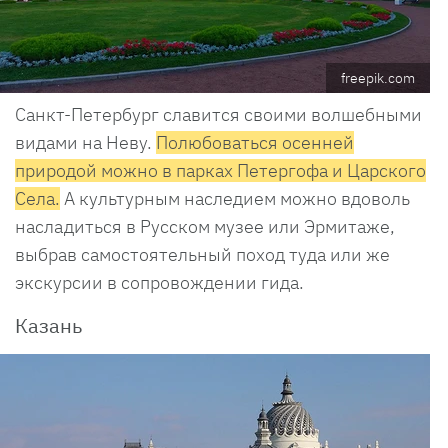
freepik.com
Санкт-Петербург славится своими волшебными
видами на Неву.
Полюбоваться осенней
природой можно в парках Петергофа и Царского
Села.
А культурным наследием можно вдоволь
насладиться в Русском музее или Эрмитаже,
выбрав самостоятельный поход туда или же
экскурсии в сопровождении гида.
Казань