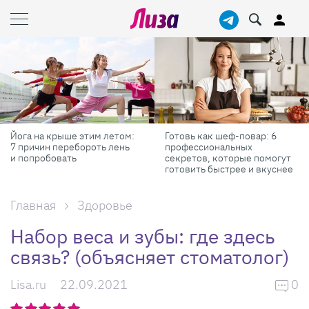
Готовь как шеф-повар: 6
Масштабные приключения:
профессиональных
самые красивые фестивали
секретов, которые помогут
России в августе
готовить быстрее и вкуснее
Главная
Здоровье
Набор веса и зубы: где здесь
связь? (объясняет стоматолог)
Lisa.ru
22.09.2021
0