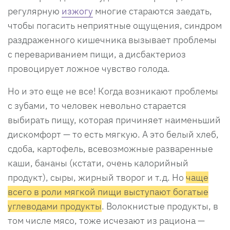
регулярную
изжогу
многие стараются заедать,
чтобы погасить неприятные ощущения, синдром
раздраженного кишечника вызывает проблемы
с перевариванием пищи, а дисбактериоз
провоцирует ложное чувство голода.
Но и это еще не все! Когда возникают проблемы
с зубами, то человек невольно старается
выбирать пищу, которая причиняет наименьший
дискомфорт — то есть мягкую. А это белый хлеб,
сдоба, картофель, всевозможные разваренные
каши, бананы (кстати, очень калорийный
продукт), сыры, жирный творог и т.д. Но
чаще
всего в роли мягкой пищи выступают богатые
углеводами продукты
. Волокнистые продукты, в
том числе мясо, тоже исчезают из рациона —