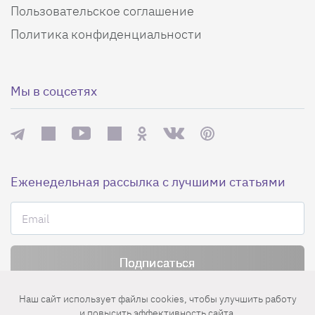
Пользовательское соглашение
Политика конфиденциальности
Мы в соцсетях
Еженедельная рассылка с лучшими статьями
Нажимая на кнопку «Подписаться», вы принимаете условия
Наш сайт использует файлы cookies, чтобы улучшить работу
пользовательского соглашения
,
политики конфиденциальности
и
и повысить эффективность сайта.