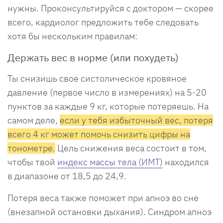
нужны. Проконсультируйся с доктором — скорее
всего, кардиолог предложить тебе следовать
хотя бы нескольким правилам:
Держать вес в норме (или похудеть)
Ты снизишь свое систолическое кровяное
давление (первое число в измерениях) на 5-20
пунктов за каждые 9 кг, которые потеряешь. На
самом деле,
если у тебя избыточный вес, потеря
всего 4 кг может помочь снизить цифры на
тонометре.
Цель снижения веса состоит в том,
чтобы твой
индекс массы тела (ИМТ)
находился
в диапазоне от 18,5 до 24,9.
Потеря веса также поможет при апноэ во сне
(внезапной остановки дыхания). Синдром апноэ