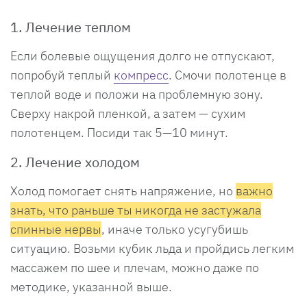
1. Лечение теплом
Если болевые ощущения долго не отпускают,
попробуй теплый
компресс
. Смочи полотенце в
теплой воде и положи на проблемную зону.
Сверху накрой пленкой, а затем — сухим
полотенцем. Посиди так 5—10 минут.
2. Лечение холодом
Холод помогает снять напряжение, но
важно
знать, что раньше ты никогда не застужала
спинные нервы
, иначе только усугубишь
ситуацию. Возьми кубик льда и пройдись легким
массажем по шее и плечам, можно даже по
методике, указанной выше.