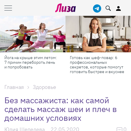
Готовь как шеф-повар: 6
Масштабные приключения:
профессиональных
самые красивые фестивали
секретов, которые помогут
России в августе
готовить быстрее и вкуснее
Главная
Здоровье
Без массажиста: как самой
сделать массаж шеи и плеч в
домашних условиях
Юлия Шепелева
22.05.2020
0