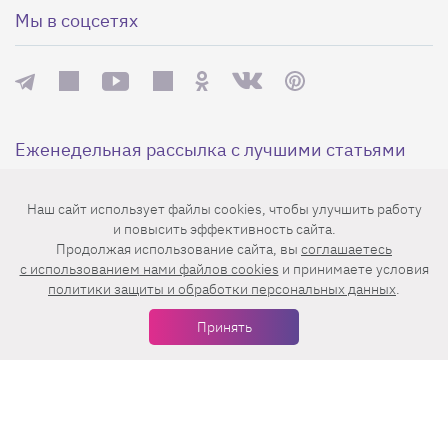
Мы в соцсетях
Еженедельная рассылка с лучшими статьями
Наш сайт использует файлы cookies, чтобы улучшить работу
и повысить эффективность сайта.
Продолжая использование сайта, вы
соглашаетесь
c использованием нами файлов cookies
и принимаете условия
политики защиты и обработки персональных данных
.
Нажимая на кнопку «Подписаться», вы принимаете условия
Принять
пользовательского соглашения
,
политики конфиденциальности
и
правила рассылок
.
Нашли ошибку? Выделите ее и нажмите
Ctrl+Enter