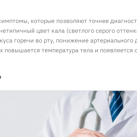
е симптомы, которые позволяют точнее диагнос
етипичный цвет кала (светлого серого оттенк
вкуса горечи во рту, понижение артериального 
ых повышается температура тела и появляется
ь