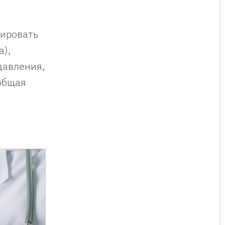
тировать
а),
давления,
 общая