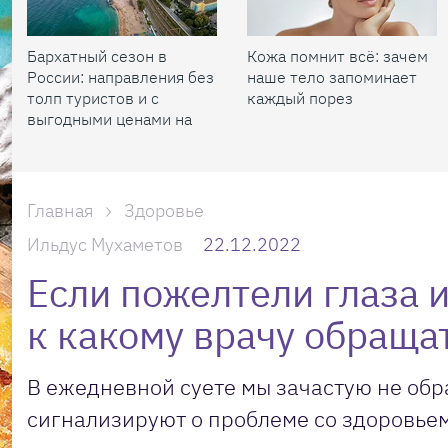
Бархатный сезон в
Кожа помнит всё: зачем
России: направления без
наше тело запоминает
толп туристов и с
каждый порез
выгодными ценами на
жилье
Главная
Здоровье
Ильдус Мухаметов
22.12.2022
Если пожелтели глаза и
к какому врачу обраща
В ежедневной суете мы зачастую не об
сигнализируют о проблеме со здоровьем