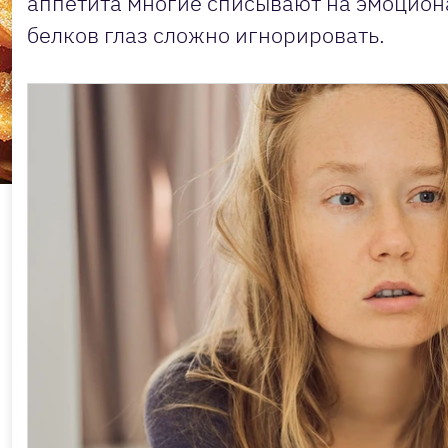
аппетита многие списывают на эмоцион
белков глаз сложно игнорировать.