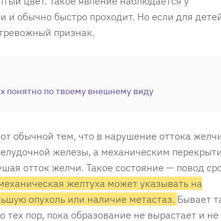
лтый цвет. Такое явление наблюдается у
 и обычно быстро проходит. Но если для детей
 тревожный признак.
рых понятно по твоему внешнему виду
от обычной тем, что в нарушение оттока желч
джелудочной железы, а механическим перекрыт
рушая отток желчи. Такое состояние — повод ср
 механическая желтуха может указывать на
льшую опухоль или наличие метастаз.
Бывает та
 тех пор, пока образование не вырастает и не