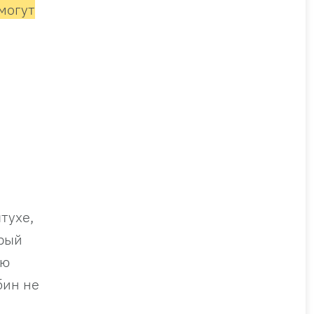
могут
тухе,
орый
ью
бин не