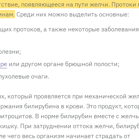
ствие, появляющееся на пути желчи. Протоки 
инам.
Среди них можно выделить основные:
щих протоков, а также некоторые заболевания
олезни;
ыре
или другом органе брюшной полости;
пухолевые очаги.
ых, который проявляется при механической жел
ржания билирубина в крови. Это продукт, кот
эритроцитов. В норме билирубин вместе с желч
ишку. При затруднении оттока желчи, билиру
сле чего весь организм начинает страдать от