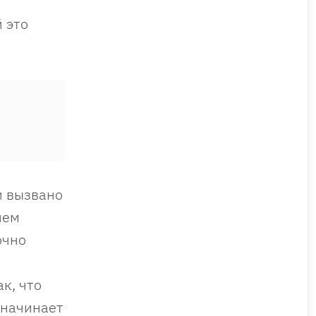
 это
и вызвано
ием
очно
к, что
 начинает