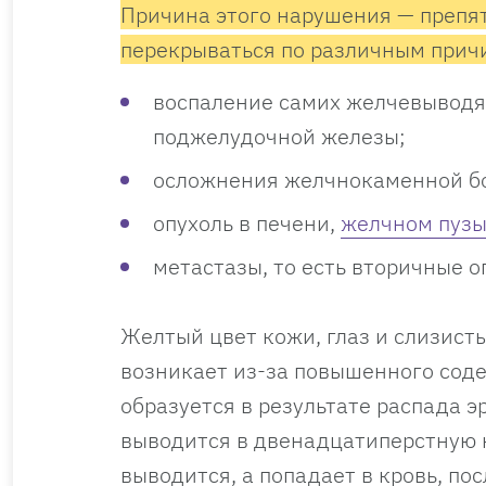
Причина этого нарушения — препят
перекрываться по различным прич
воспаление самих желчевыводя
поджелудочной железы;
осложнения желчнокаменной б
опухоль в печени,
желчном пуз
метастазы, то есть вторичные о
Желтый цвет кожи, глаз и слизист
возникает из-за повышенного соде
образуется в результате распада 
выводится в двенадцатиперстную к
выводится, а попадает в кровь, по