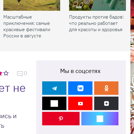
Масштабные
Продукты против бадов:
приключения: самые
что реально работает
красивые фестивали
для красоты и здоровья
России в августе
Мы в соцсетях
0
ет не
лись и
ть