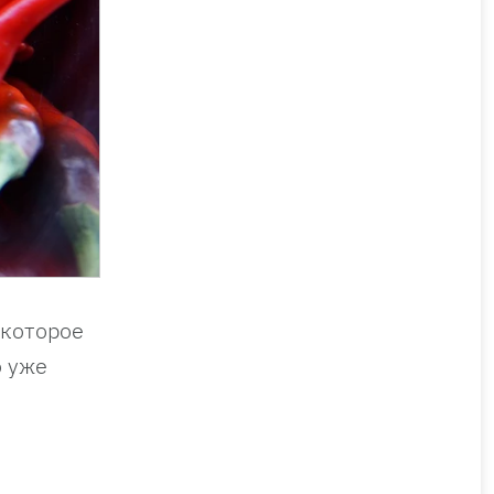
 которое
о уже