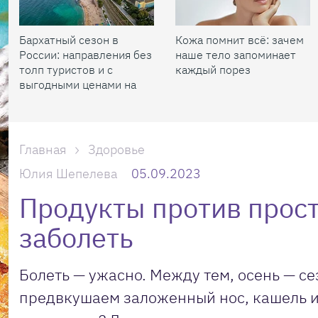
Бархатный сезон в
Кожа помнит всё: зачем
России: направления без
наше тело запоминает
толп туристов и с
каждый порез
выгодными ценами на
жилье
Главная
Здоровье
Юлия Шепелева
05.09.2023
Продукты против прост
заболеть
Болеть — ужасно. Между тем, осень — се
предвкушаем заложенный нос, кашель и