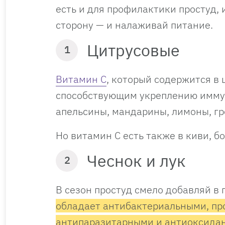
есть и для профилактики простуд, 
сторону — и налаживай питание.
Цитрусовые
1
Витамин С
, который содержится в
способствующим укреплению иммун
апельсины, мандарины, лимоны, г
Но витамин С есть также в киви, б
Чеснок и лук
2
В сезон простуд смело добавляй в 
обладает антибактериальными, пр
антипаразитарными и антиоксида