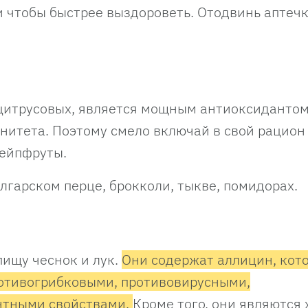
и чтобы быстрее выздороветь. Отодвинь аптечк
 цитрусовых, является мощным антиоксидантом
итета. Поэтому смело включай в свой рацион
рейпфруты.
олгарском перце, брокколи, тыкве, помидорах.
пищу чеснок и лук.
Они содержат аллицин, кот
отивогрибковыми, противовирусными,
нтными свойствами.
Кроме того, они являются