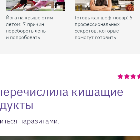
Йога на крыше этим
Готовь как шеф-повар: 6
летом: 7 причин
профессиональных
перебороть лень
секретов, которые
и попробовать
помогут готовить
быстрее и вкуснее
 перечислила кишащие
одукты
иться паразитами.