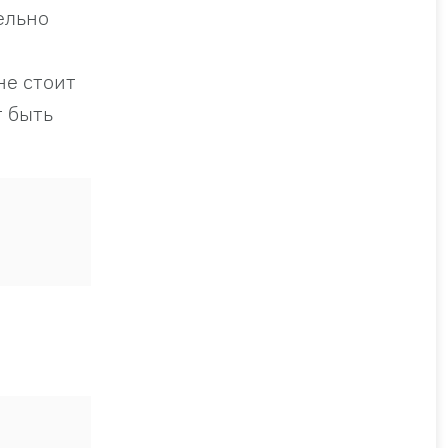
ельно
не стоит
т быть
,