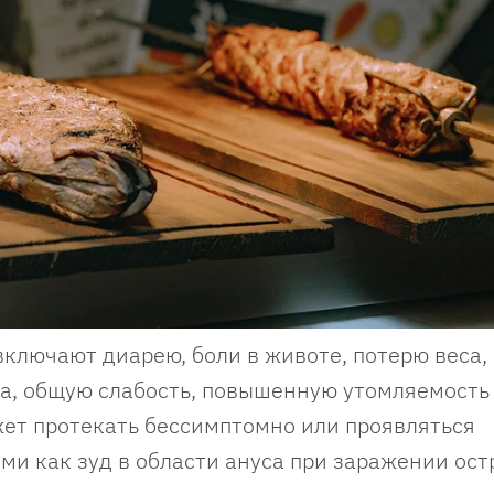
лючают диарею, боли в животе, потерю веса,
та, общую слабость, повышенную утомляемость
ет протекать бессимптомно или проявляться
и как зуд в области ануса при заражении ост