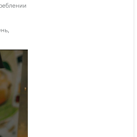
треблении
нь,