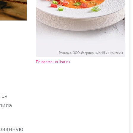
Реклама на lisa.ru
тся
лила
рованную