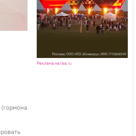
Реклама на lisa.ru
 (гормона
ировать