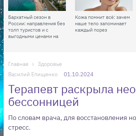
Бархатный сезон в
Кожа помнит всё: зачем
России: направления без
наше тело запоминает
толп туристов и с
каждый порез
выгодными ценами на
жилье
Главная
Здоровье
Василий Епищенко
01.10.2024
Терапевт раскрыла не
бессонницей
По словам врача, для восстановления н
стресс.