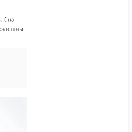
. Она
правлены