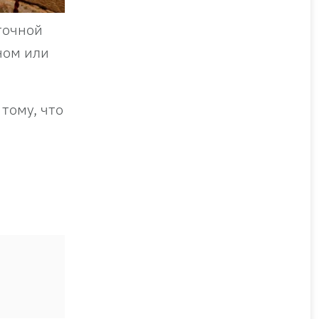
точной
ном или
тому, что