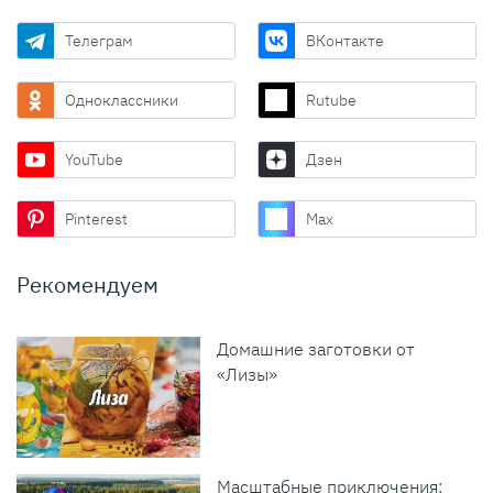
Телеграм
ВКонтакте
Одноклассники
Rutube
YouTube
Дзен
Pinterest
Max
Рекомендуем
Домашние заготовки от
«Лизы»
Масштабные приключения: