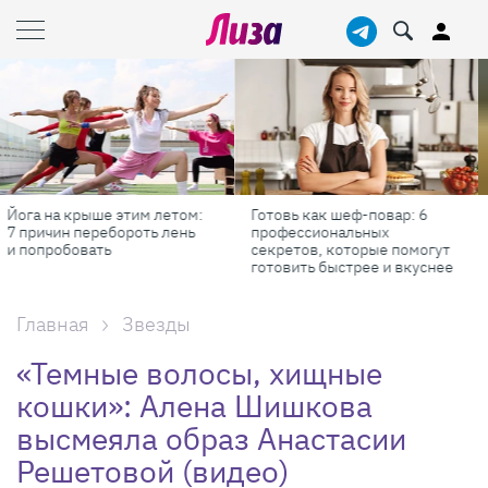
Готовь как шеф-повар: 6
Масштабные приключения:
профессиональных
самые красивые фестивали
секретов, которые помогут
России в августе
готовить быстрее и вкуснее
Главная
Звезды
«Темные волосы, хищные
кошки»: Алена Шишкова
высмеяла образ Анастасии
Решетовой (видео)