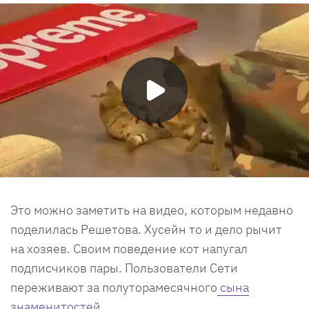
Это можно заметить на видео, которым недавно
поделилась Решетова. Хусейн то и дело рычит
на хозяев. Своим поведение кот напугал
подписчиков пары. Пользователи Сети
переживают за полуторамесячного
сына
знаменитостей
.