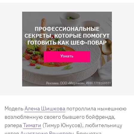
Модель
Алена Шишкова
потроллила нынешнюю
возлюбленную своего бывшего бойфренда,
рэпера
Тимати
(Тимур Юнусов), любительницу
котов
Анастасию Решетову
. Брюнетка