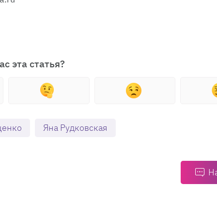
ас эта статья?
щенко
Яна Рудковская
Н