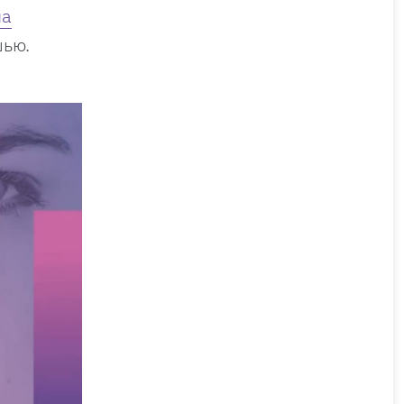
ла
шью.