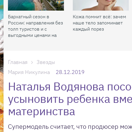
Бархатный сезон в
Кожа помнит всё: зачем
России: направления без
наше тело запоминает
толп туристов и с
каждый порез
выгодными ценами на
жилье
Главная
Звезды
Мария Никулина
28.12.2019
Наталья Водянова посо
усыновить ребенка вме
материнства
Супермодель считает, что продюсер мож