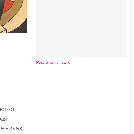
Реклама на lisa.ru
 может
рая
се никак