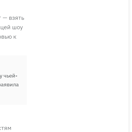
 — взять
ицей шоу
овью к
у чьей-
 заявила
стям