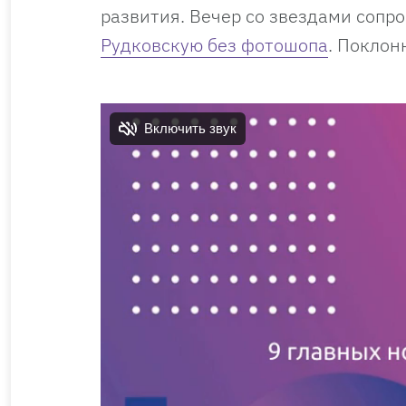
развития. Вечер со звездами сопр
Рудковскую без фотошопа
. Поклон