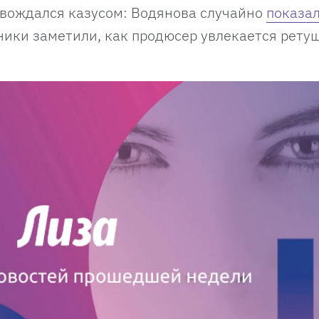
овождался казусом: Водянова случайно
показа
ники заметили, как продюсер увлекается рету