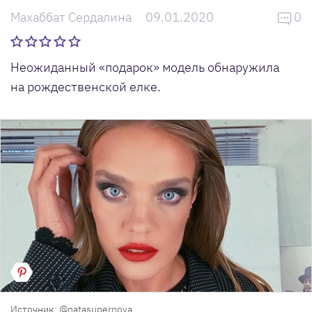
Махаббат Сердалина
09.01.2020
0
Неожиданный «подарок» модель обнаружила
на рождественской елке.
Источник: @natasupernova