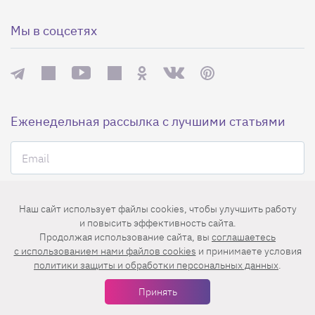
Мы в соцсетях
Еженедельная рассылка с лучшими статьями
Наш сайт использует файлы cookies, чтобы улучшить работу
и повысить эффективность сайта.
Нажимая на кнопку «Подписаться», вы принимаете условия
Продолжая использование сайта, вы
соглашаетесь
пользовательского соглашения
,
политики конфиденциальности
и
c использованием нами файлов cookies
и принимаете условия
правила рассылок
.
политики защиты и обработки персональных данных
.
Принять
Нашли ошибку? Выделите ее и нажмите