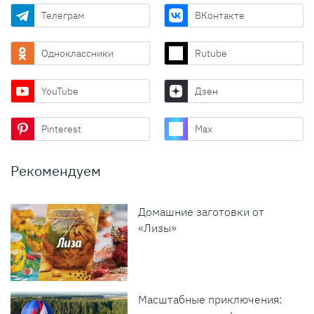
Телеграм
ВКонтакте
Одноклассники
Rutube
YouTube
Дзен
Pinterest
Max
Рекомендуем
Домашние заготовки от
«Лизы»
Масштабные приключения: