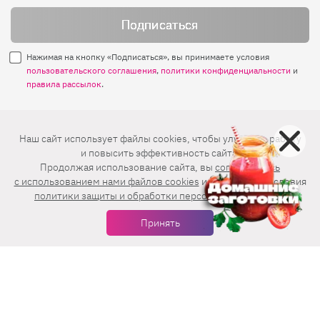
Нажимая на кнопку «Подписаться», вы принимаете условия
пользовательского соглашения
,
политики конфиденциальности
и
правила рассылок
.
Нашли ошибку? Выделите ее и нажмите
Наш сайт использует файлы cookies, чтобы улучшить работу
Ctrl+Enter
и повысить эффективность сайта.
Продолжая использование сайта, вы
соглашаетесь
© 2026 АО «БКМ», ОГРН 1027739494584, ИНН 7705056238
c использованием нами файлов cookies
и принимаете условия
127018, Москва, ул. Полковая, д. 3, стр. 4, помещение I, комн. 23
политики защиты и обработки персональных данных
.
16+
Дизайн сайта —
Студия Евгения и Ольги Апрель
Принять
Иконки в меню —
flaticon