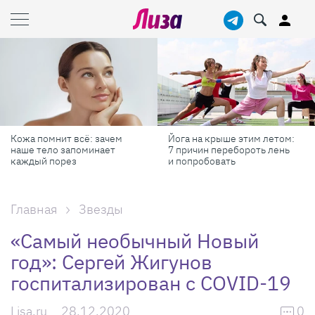
Йога на крыше этим летом:
Готовь как шеф-повар: 6
7 причин перебороть лень
профессиональных
и попробовать
секретов, которые помогу
готовить быстрее и вкусн
Главная
Звезды
«Самый необычный Новый
год»: Сергей Жигунов
госпитализирован с COVID-19
Lisa.ru
28.12.2020
0