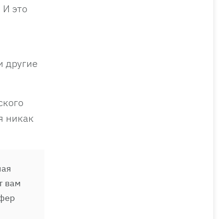
 И это
и другие
ского
я никак
мая
т вам
ифер