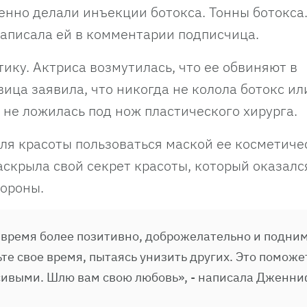
енно делали инъекции ботокса. Тонны ботокса.
написала ей в комментарии подписчица.
ику. Актриса возмутилась, что ее обвиняют в
ица заявила, что никогда не колола ботокс ил
 не ложилась под нож пластического хирурга.
ля красоты пользоваться маской ее косметиче
скрыла свой секрет красоты, который оказалс
тороны.
 время более позитивно, доброжелательно и подни
те свое время, пытаясь унизить других. Это поможе
сивыми. Шлю вам свою любовь», - написала Дженн