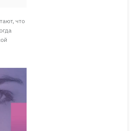
тают, что
огда
сой