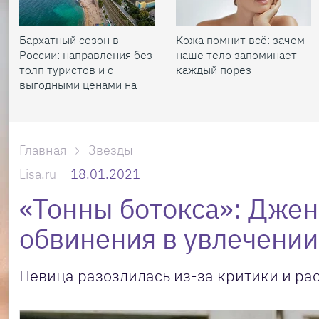
Бархатный сезон в
Кожа помнит всё: зачем
России: направления без
наше тело запоминает
толп туристов и с
каждый порез
выгодными ценами на
жилье
Главная
Звезды
Lisa.ru
18.01.2021
«Тонны ботокса»: Джен
обвинения в увлечении
Певица разозлилась из-за критики и ра