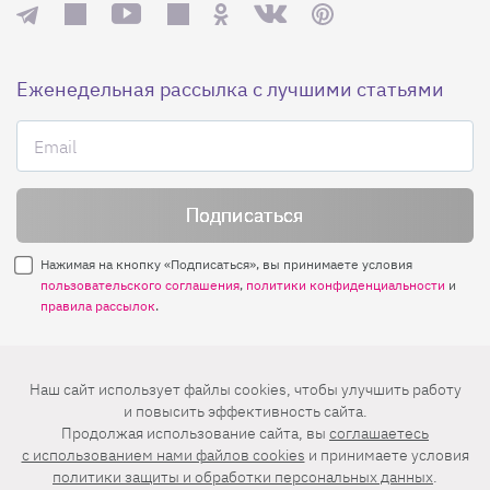
Еженедельная рассылка с лучшими статьями
Нажимая на кнопку «Подписаться», вы принимаете условия
пользовательского соглашения
,
политики конфиденциальности
и
правила рассылок
.
Нашли ошибку? Выделите ее и нажмите
Наш сайт использует файлы cookies, чтобы улучшить работу
Ctrl+Enter
и повысить эффективность сайта.
Продолжая использование сайта, вы
соглашаетесь
© 2026 АО «БКМ», ОГРН 1027739494584, ИНН 7705056238
c использованием нами файлов cookies
и принимаете условия
127018, Москва, ул. Полковая, д. 3, стр. 4, помещение I, комн. 23
политики защиты и обработки персональных данных
.
16+