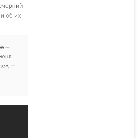
Вечерний
и об их
ое —
 меня
же», —