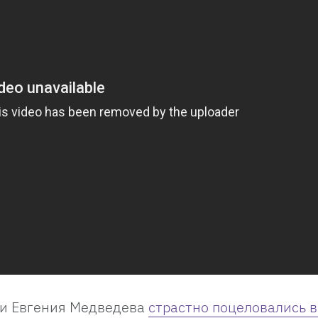
 и Евгения Медведева
страстно поцеловались 