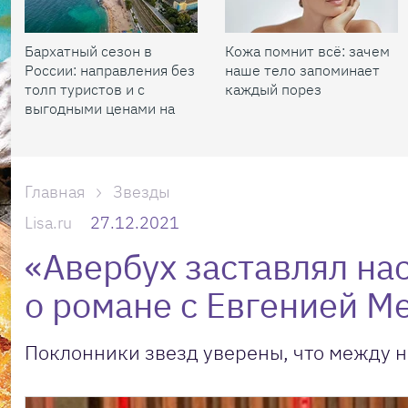
Бархатный сезон в
Кожа помнит всё: зачем
России: направления без
наше тело запоминает
толп туристов и с
каждый порез
выгодными ценами на
жилье
Главная
Звезды
Lisa.ru
27.12.2021
«Авербух заставлял на
о романе с Евгенией М
Поклонники звезд уверены, что между н