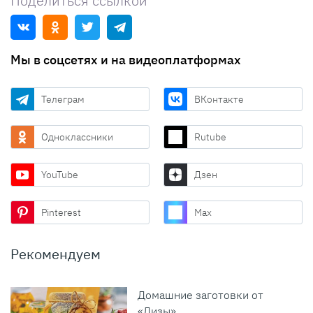
Поделиться ссылкой
Мы в соцсетях и на видеоплатформах
Телеграм
ВКонтакте
Одноклассники
Rutube
YouTube
Дзен
Pinterest
Max
Рекомендуем
Домашние заготовки от
«Лизы»