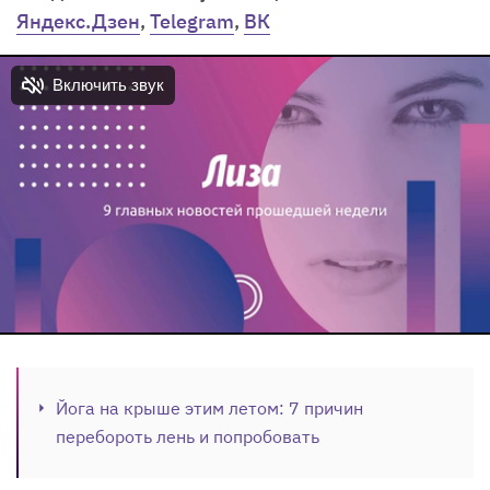
Яндекс.Дзен
,
Telegram
,
ВК
Йога на крыше этим летом: 7 причин
перебороть лень и попробовать