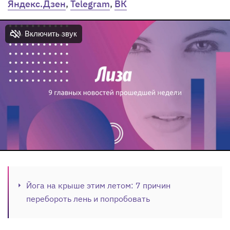
Яндекс.Дзен
,
Telegram
,
ВК
Йога на крыше этим летом: 7 причин
перебороть лень и попробовать