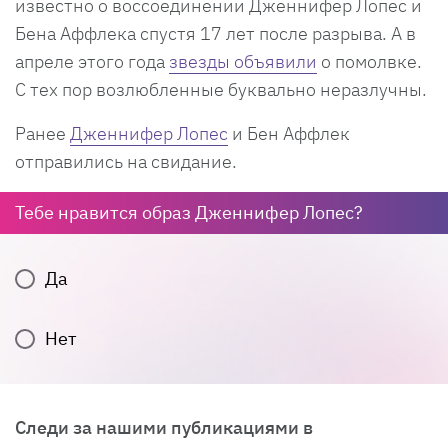
известно о воссоединении Дженнифер Лопес и
Бена Аффлека спустя 17 лет после разрыва. А в
апреле этого года
звезды объявили
о помолвке.
С тех пор возлюбленные буквально неразлучны.
Ранее
Дженнифер Лопес
и Бен Аффлек
отправились на свидание.
Тебе нравится образ Дженнифер Лопес?
Да
Нет
Cледи за нашими публикациями в