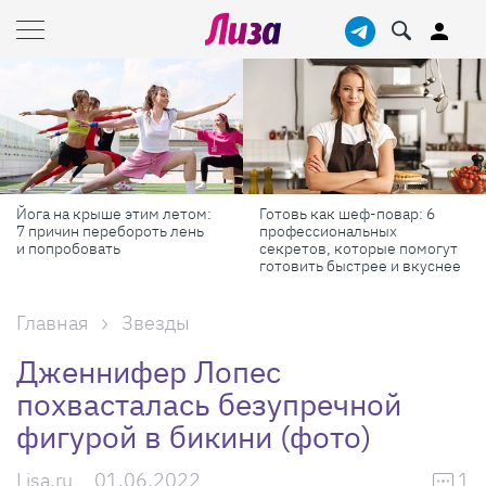
Готовь как шеф-повар: 6
Масштабные приключения:
профессиональных
самые красивые фестивали
секретов, которые помогут
России в августе
готовить быстрее и вкуснее
Главная
Звезды
Дженнифер Лопес
похвасталась безупречной
фигурой в бикини (фото)
Lisa.ru
01.06.2022
1