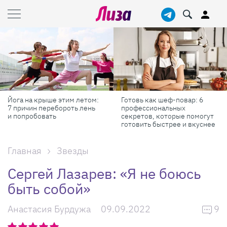
Готовь как шеф-повар: 6
Масштабные приключения:
профессиональных
самые красивые фестивали
секретов, которые помогут
России в августе
готовить быстрее и вкуснее
Главная
Звезды
Сергей Лазарев: «Я не боюсь
быть собой»
Анастасия Бурдужа
09.09.2022
9