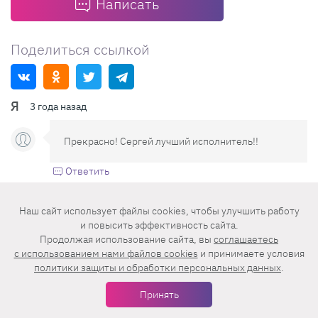
Написать
Поделиться ссылкой
Я
3 года назад
Прекрасно! Сергей лучший исполнитель!!
Ответить
Аноним
3 года назад
Наш сайт использует файлы cookies, чтобы улучшить работу
и повысить эффективность сайта.
Продолжая использование сайта, вы
соглашаетесь
Сейчас он уже неинтересен как певец. Его
c использованием нами файлов cookies
и принимаете условия
время ушло.
политики защиты и обработки персональных данных
.
Ответить
Принять